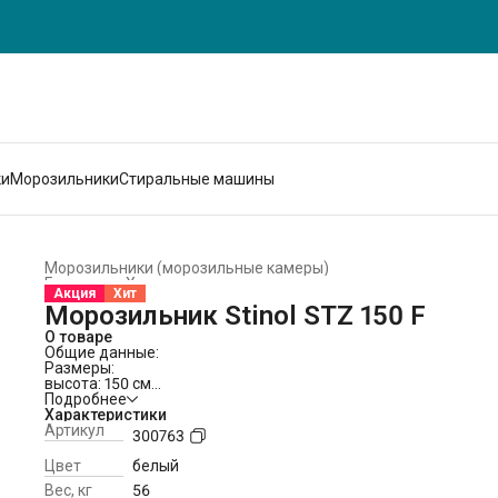
ки
Морозильники
Стиральные машины
Морозильники (морозильные камеры)
Главная
›
Холодильники и морозильники
›
Акция
Хит
Морозильник Stinol STZ 150 F
О товаре
Общие данные:
Размеры:
высота: 150 см
ширина: 60 см
Подробнее
глубина: 64 см
Характеристики
Общий объем: 227 л
Артикул
300763
Полезный объем: 204 л
Тип управления: электронный
Цвет
белый
Класс энергопотребления: B
Вес, кг
56
Климатический класс: SN-T (от +10°С до +43°С)