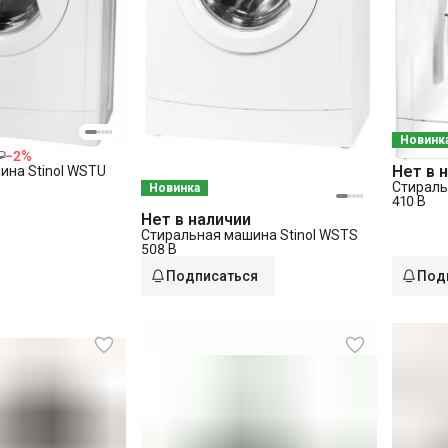
Новинк
₽
−
2
%
Нет в 
ина Stinol WSTU
Стираль
Новинка
410 B
Нет в наличии
Стиральная машина Stinol WSTS
508 B
Подписаться
Под