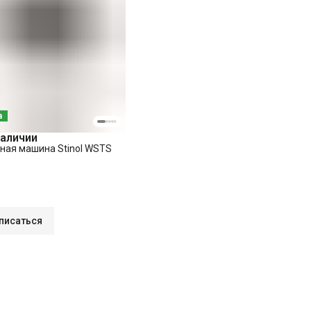
а
наличии
ная машина Stinol WSTS
писаться